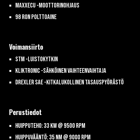
MaxxECU -moottorinohjaus
98 RON polttoaine
Voimansiirto
stm -luistokytkin
kliktronic -sähköinen vaihteenvaihtaja
drexler sae -kitkalukollinen tasauspyörästö
Perustiedot
Huipputeho:
33 kW @ 9500 rpm
Huippuvääntö: 35 Nm @ 9000 rpm