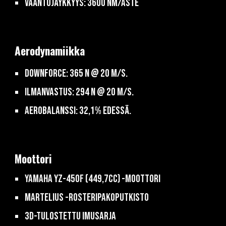
Vääntöjäykkyys: 3600 Nm/aste
Aerodynamiikka
downforce
: 365 N @ 20 m/s.
Ilmanvastus: 294 N @ 20 m/s.
Aerobalanssi: 32,1% edessä.
Moottori
Yamaha YZ-450F (449,7cc) -Moottori
Martelius -rosteripakoputkisto
3D-tulostettu imusarja