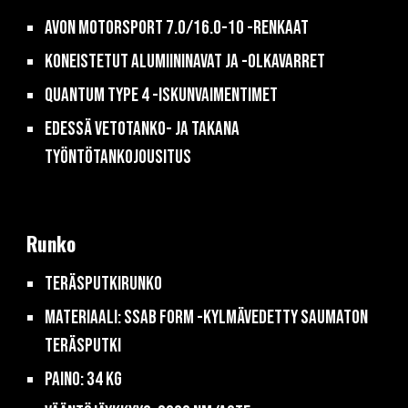
Avon Motorsport 7.0/16.0-10 -renkaat
Koneistetut alumiininavat ja -olkavarret
Quantum type 4 -iskunvaimentimet
Edessä vetotanko- ja takana
työntötankojousitus
Runko
Teräsputkirunko
Materiaali: SSAB Form -kylmävedetty saumaton
teräsputki
Paino: 34 kg