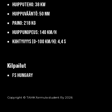
huippuTeho:
38
kW
huippuVääntö:
50
Nm
paino:
218
kg
Huippunopeus: 140 km/h
Kiihtyvyys (0-100 km/h): 4,
4
s
Kilpailut
fs hungar
y
Copyright © TAMK formula student Ry 2026