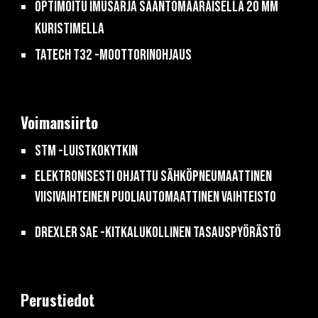
Optimoitu imusarja sääntömääräisellä 20 mm
kuristimella
Tatech T32 -moottorinohjaus
Voimansiirto
stm -luistkokytkin
Elektronisesti ohjattu sähköpneumaattinen
viisivaihteinen puoliautomaattinen vaihteisto
drexler sae -kitkalukollinen tasauspyörästö
Perustiedot